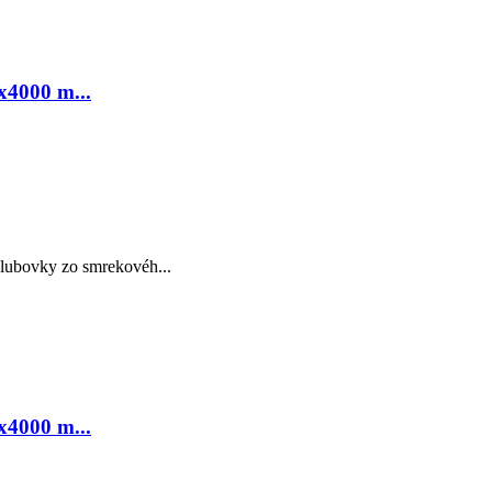
x4000 m...
ubovky zo smrekovéh...
x4000 m...