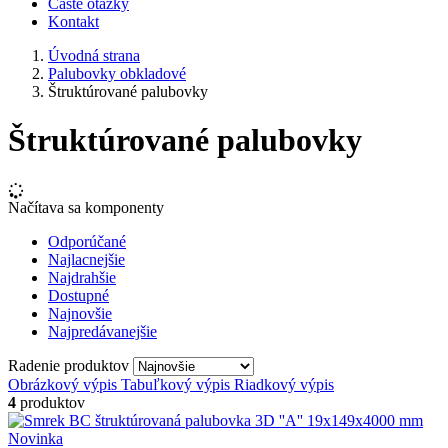
Časté otázky
Kontakt
Úvodná strana
Palubovky obkladové
Štruktúrované palubovky
Štruktúrované palubovky
Načítava sa komponenty
Odporúčané
Najlacnejšie
Najdrahšie
Dostupné
Najnovšie
Najpredávanejšie
Radenie produktov
Obrázkový výpis
Tabuľkový výpis
Riadkový výpis
4
produktov
Novinka