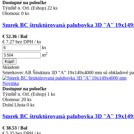
Dostupné na pobočke
Týniště n. Orl. (Eshop)
22 ks
Olomouc
0 ks
Smrek BC štruktúrovaná palubovka 3D ''A'' 19x149
€ 52.36
/ Bal
€ 7.27 bez DPH
/ ks
ks
2
m
Kúpiť
Skladom
Smrekovec AB Štruktura 3D "A" 19x149x4000 mm sú obkladové pal
Novinka
Dostupné na pobočke
Týniště n. Orl. (Eshop)
1 ks
Olomouc
20 ks
Dolní Lhota
0 ks
Smrek BC štruktúrovaná palubovka 3D ''A'' 19x149
€ 38.53
/ Bal
€ 5.35 bez DPH
/ ks