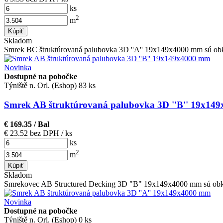
ks
2
m
Kúpiť
Skladom
Smrek BC štruktúrovaná palubovka 3D ''A'' 19x149x4000 mm sú obk
Novinka
Dostupné na pobočke
Týniště n. Orl. (Eshop)
83 ks
Smrek AB štruktúrovaná palubovka 3D ''B'' 19x149
€ 169.35
/ Bal
€ 23.52 bez DPH
/ ks
ks
2
m
Kúpiť
Skladom
Smrekovec AB Structured Decking 3D "B" 19x149x4000 mm sú obkl
Novinka
Dostupné na pobočke
Týniště n. Orl. (Eshop)
0 ks