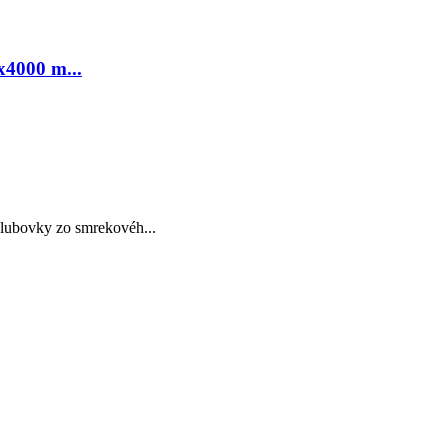
x4000 m...
ubovky zo smrekovéh...