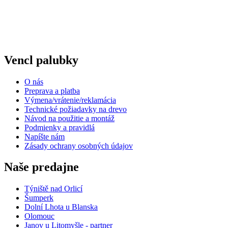
Vencl palubky
O nás
Preprava a platba
Výmena/vrátenie/reklamácia
Technické požiadavky na drevo
Návod na použitie a montáž
Podmienky a pravidlá
Napíšte nám
Zásady ochrany osobných údajov
Naše predajne
Týniště nad Orlicí
Šumperk
Dolní Lhota u Blanska
Olomouc
Janov u Litomyšle - partner