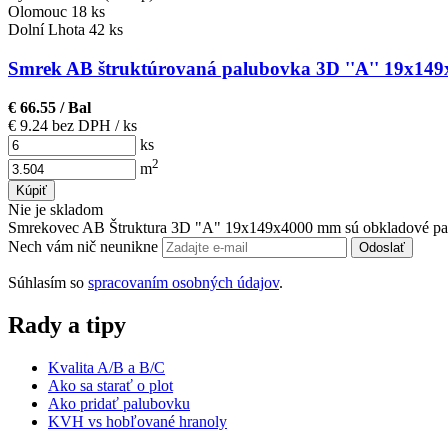
Olomouc
18 ks
Dolní Lhota
42 ks
Smrek AB štruktúrovaná palubovka 3D ''A'' 19x149
€ 66.55
/ Bal
€ 9.24 bez DPH
/ ks
ks
2
m
Kúpiť
Nie je skladom
Smrekovec AB Štruktura 3D "A" 19x149x4000 mm sú obkladové pal
Nech vám nič neunikne
Odoslať
Súhlasím so
spracovaním osobných údajov
.
Rady a tipy
Kvalita A/B a B/C
Ako sa starať o plot
Ako pridať palubovku
KVH vs hobľované hranoly