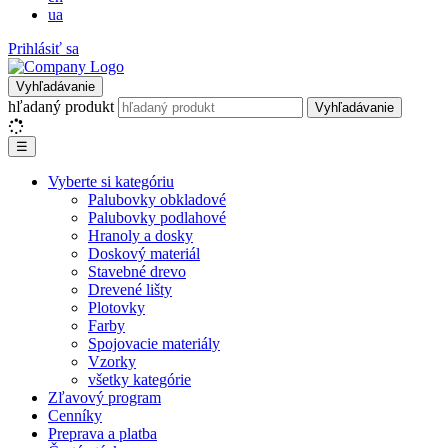
ua
Prihlásiť sa
Vyhľadávanie
hľadaný produkt
Vyhľadávanie
☰
Vyberte si kategóriu
Palubovky obkladové
Palubovky podlahové
Hranoly a dosky
Doskový materiál
Stavebné drevo
Drevené lišty
Plotovky
Farby
Spojovacie materiály
Vzorky
všetky kategórie
Zľavový program
Cenníky
Preprava a platba