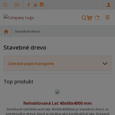
☰
V
y
h
Ú
Stavebné drevo
ľ
v
o
a
Stavebné drevo
d
d
n
á
á
v
Zobraziť popis kategórie
s
a
t
n
r
Top produkt
i
a
n
e
a
Nehobľovaná Lať 40x60x4000 mm
Smrekové nehobľované laty 40x60x4000mm je stavebné drevo zo
smrekového dreva, ktoré je ideálne ako konštrukčné laty. Drevené