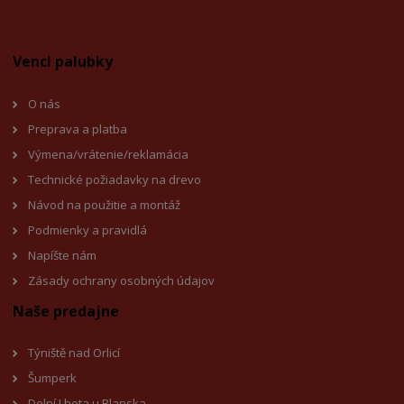
Vencl palubky
O nás
Preprava a platba
Výmena/vrátenie/reklamácia
Technické požiadavky na drevo
Návod na použitie a montáž
Podmienky a pravidlá
Napíšte nám
Zásady ochrany osobných údajov
Naše predajne
Týniště nad Orlicí
Šumperk
Dolní Lhota u Blanska