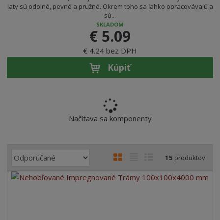
laty sú odolné, pevné a pružné. Okrem toho sa ľahko opracovávajú a
sú...
SKLADOM
€ 5.09
€ 4.24 bez DPH
Kúpiť
Načítava sa komponenty
R
O
T
R
15
produktov
a
b
a
i
d
r
b
a
e
á
u
d
n
z
ľ
k
i
k
k
o
e