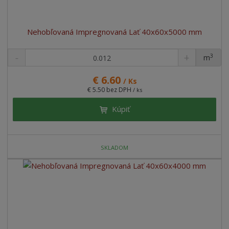
Nehobľovaná Impregnovaná Lať 40x60x5000 mm
3
m
ks
€ 6.60
/ Ks
€ 5.50 bez DPH
/ ks
Kúpiť
SKLADOM