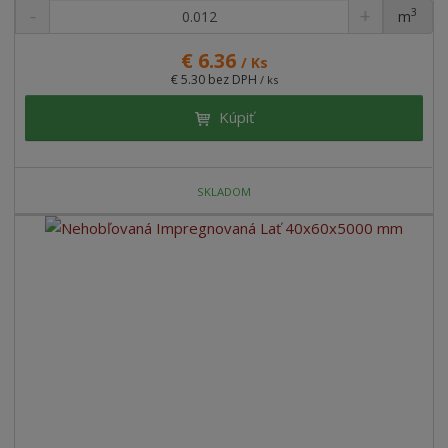
3
m
ks
€ 6.36
/ Ks
€ 5.30 bez DPH
/ ks
Kúpiť
SKLADOM