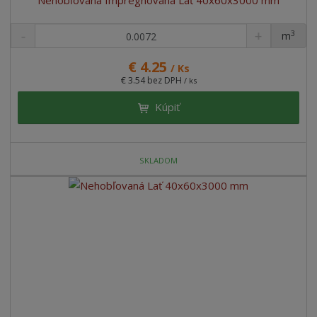
Nehobľovaná Impregnovaná Lať 40x60x3000 mm
3
m
ks
€ 4.25
/ Ks
€ 3.54 bez DPH
/ ks
Kúpiť
SKLADOM