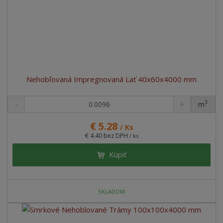
Nehobľovaná Impregnovaná Lať 40x60x4000 mm
3
m
ks
€ 5.28
/ Ks
€ 4.40 bez DPH
/ ks
Kúpiť
SKLADOM