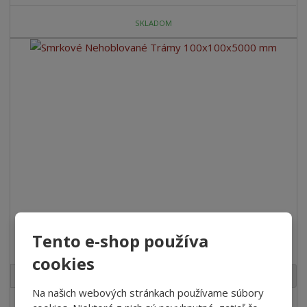
SKLADOM
Tento e-shop používa
Smrkové Nehoblované Trámy 100x100x5000 mm
cookies
3
m
ks
Na našich webových stránkach používame súbory
€ 27.99