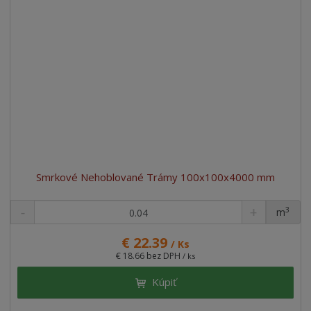
Smrkové Nehoblované Trámy 100x100x4000 mm
3
m
ks
€ 22.39
/ Ks
€ 18.66 bez DPH
/ ks
Kúpiť