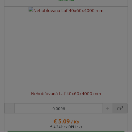
Nehobľovaná Lať 40x60x4000 mm
3
m
ks
€ 5.09
/ Ks
€ 4.24 bez DPH
/ ks