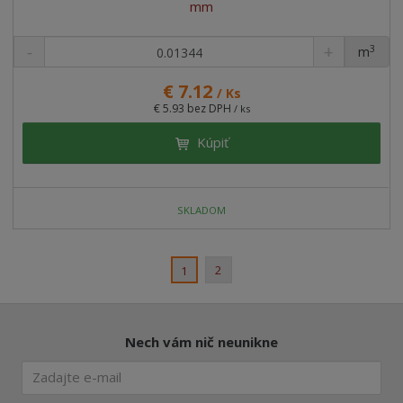
mm
3
m
ks
€ 7.12
/ Ks
€ 5.93 bez DPH
/ ks
Kúpiť
SKLADOM
2
1
Nech vám nič neunikne