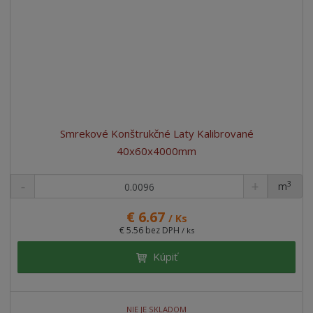
Smrekové Konštrukčné Laty Kalibrované
40x60x4000mm
3
m
ks
€ 6.67
/ Ks
€ 5.56 bez DPH
/ ks
Kúpiť
NIE JE SKLADOM