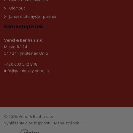
Olomouc
Janov u Litomyšle - partner
Kontaktujte nás
Vencl & Banha s.r.o.
Mostecká 24
517 21 Týniště nad Orlicí
+420 603 542 848
info@palubovky-vencl.sk
© 2026, Vencl & Banha s.r.o.
Vyhlásenie o prístupnosti
|
Mapa stránok
|
E