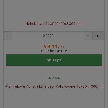
Nehobľovaná Lať 40x60x3000 mm
3
m
ks
€ 4.14
/ Ks
€ 3.45 bez DPH
/ ks
Kúpiť
SKLADOM