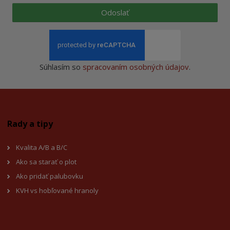
Odoslať
Súhlasím so
spracovaním osobných údajov
.
Rady a tipy
Kvalita A/B a B/C
Ako sa starať o plot
Ako pridať palubovku
KVH vs hobľované hranoly