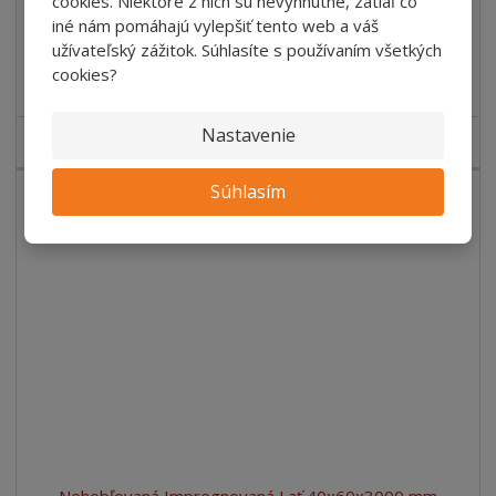
/ Ks
cookies. Niektoré z nich sú nevyhnutné, zatiaľ čo
€ 23.32 bez DPH
/ ks
iné nám pomáhajú vylepšiť tento web a váš
užívateľský zážitok. Súhlasíte s používaním všetkých
Kúpiť
cookies?
Nastavenie
SKLADOM
Súhlasím