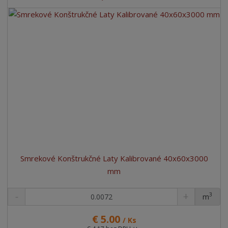
Smrekové Konštrukčné Laty Kalibrované 40x60x3000
mm
3
m
ks
€ 5.00
/ Ks