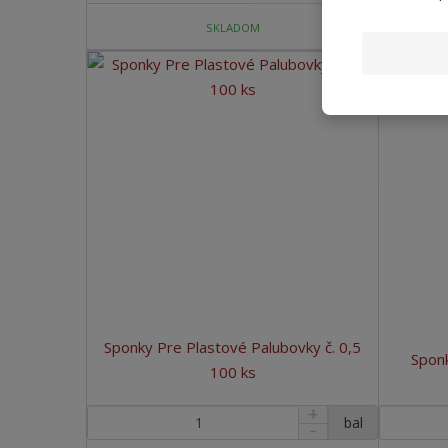
SKLADOM
Sponky Pre Plastové Palubovky č. 0,5
Sponk
100 ks
bal