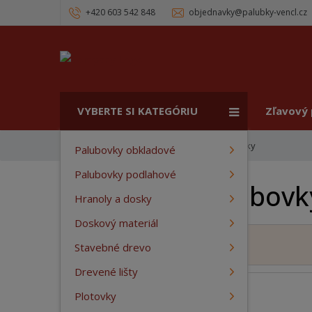
+420 603 542 848
objednavky@palubky-vencl.cz
VYBERTE SI KATEGÓRIU
Zľavový
Ú
Sponky
Spojovacie materiály
Palubovky obkladové
v
Palubovky podlahové
o
Sponky na palubovk
d
Hranoly a dosky
n
á
Doskový materiál
s
Zobraziť popis kategórie
Stavebné drevo
t
r
Drevené lišty
a
Plotovky
n