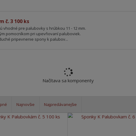
 č. 3 100 ks
 sú vhodné pre palubovky s hrúbkou 11 - 12 mm.
elým pomocníkom pri upevňovaní paluboviek.
duché pripevnenie spony k palubov...
Načítava sa komponenty
upné
Najnovšie
Najpredávanejšie