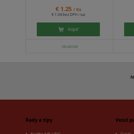
€ 1.25
/ Ks
€ 1.04 bez DPH
/ bal
Kúpiť
SKLADOM
N
Rady a tipy
Vencl p
Kvalita A/B a B/C
O nás