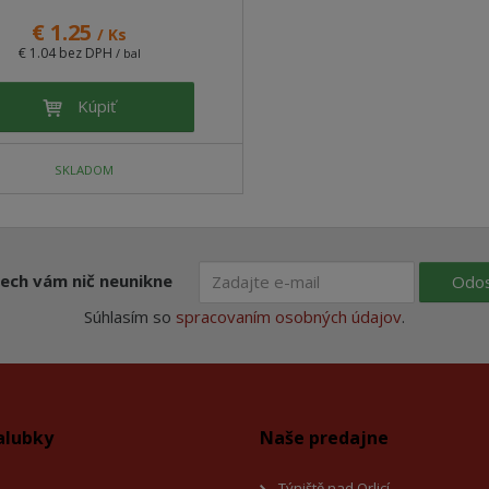
€ 1.25
/ Ks
€ 1.04 bez DPH
/ bal
Kúpiť
SKLADOM
ech vám nič neunikne
Odos
Súhlasím so
spracovaním osobných údajov
.
alubky
Naše predajne
Týniště nad Orlicí