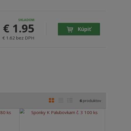
SKLADOM
€ 1.95
Kúpiť
€ 1.62 bez DPH
O
T
R
6
produktov
b
a
i
r
b
a
á
u
d
z
ľ
k