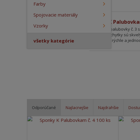
Top produkt
a
Farby
Spojovacie materiály
Sponky K Palubovkam
Vzorky
Kľučky pre palubovky č. 3
Zinkové príchytky sú skv
Výhodou je rýchle a jedno
všetky kategórie
Odporúčané
Najlacnejšie
Najdrahšie
Dost
R
a
d
e