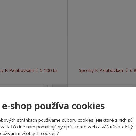
y K Palubovkám č. 5 100 ks
Sponky K Palubovkam č. 6 
bal
 e-shop používa cookies
€ 1.95
€ 1.95
/ Ks
/ Ks
€ 1.62 bez DPH
€ 1.62 bez DPH
/ bal
/ bal
bových stránkach používame súbory cookies. Niektoré z nich sú
Kúpiť
Kúpiť
zatiaľ čo iné nám pomáhajú vylepšiť tento web a váš užívateľský z
používaním všetkých cookies?