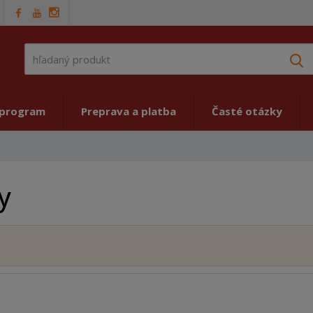
V
 program
Preprava a platba
Časté otázky
y