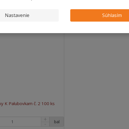
SKLADOM
SKLADOM
Nastavenie
Súhlasím
y K Palubovkam č. 2 100 ks
bal