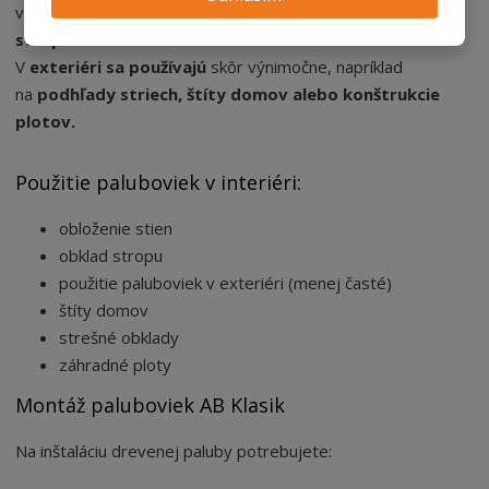
vplyvmi. Používajú sa najmä
na obloženie stien alebo
stropov.
V
exteriéri sa používajú
skôr výnimočne, napríklad
na
podhľady striech, štíty domov alebo konštrukcie
plotov.
Použitie paluboviek v interiéri:
obloženie stien
obklad stropu
použitie paluboviek v exteriéri (menej časté)
štíty domov
strešné obklady
záhradné ploty
Montáž paluboviek AB Klasik
Na inštaláciu drevenej paluby potrebujete: