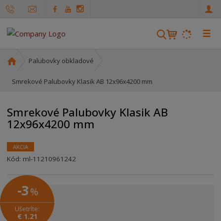
☰
V
y
h
Ú
Palubovky obkladové
ľ
v
o
Smrekové Palubovky Klasik AB 12x96x4200 mm
a
d
d
n
á
Smrekové Palubovky Klasik AB
á
v
12x96x4200 mm
s
a
t
n
r
AKCIA
i
a
Kód:
ml-11210961242
e
n
a
-3
%
Ušetríte:
€ 1.21