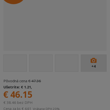
+4
Pôvodná cena
€ 47.36
Ušetríte:
€ 1.21,
€ 46.15
€ 38.46 bez DPH
Cena za ks
€ 4.61
Vrátane DPH 20%