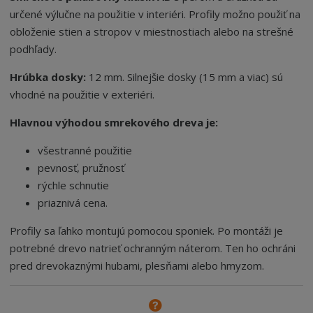
určené výlučne na použitie v interiéri. Profily možno použiť na
obloženie stien a stropov v miestnostiach alebo na strešné
podhľady.
Hrúbka dosky:
12 mm. Silnejšie dosky (15 mm a viac) sú
vhodné na použitie v exteriéri.
Hlavnou výhodou smrekového dreva je:
všestranné použitie
pevnosť, pružnosť
rýchle schnutie
priaznivá cena.
Profily sa ľahko montujú pomocou sponiek. Po montáži je
potrebné drevo natrieť ochranným náterom. Ten ho ochráni
pred drevokaznými hubami, plesňami alebo hmyzom.