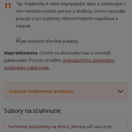
Tip: Palubovky k sebe nepripájajte silou a zachovajte 1
mm medzeru medzi perom a drážkou. Drevo neustále
pracuje a pri zvýšenej vlhkosti/teplote napučiava a
naopak.
Neprehliadnite
: Chcete sa dozvedieť viac o montáži
paluboviek? Pozrite si nášho
jednoduchého sprievodcu
pridávaním paluboviek.
Zobraziť hodnotenie produktu
Súbory na stiahnutie
Technické požadavky na dřevo_Norma
pdf
(464.28 Kb)