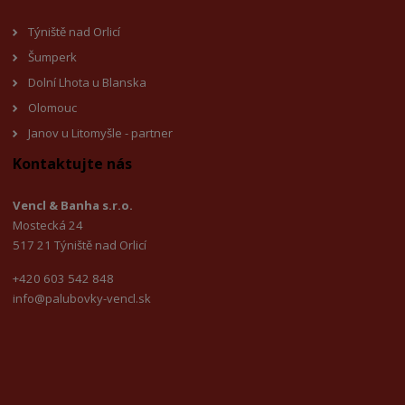
Týniště nad Orlicí
Šumperk
Dolní Lhota u Blanska
Olomouc
Janov u Litomyšle - partner
Kontaktujte nás
Vencl & Banha s.r.o.
Mostecká 24
517 21 Týniště nad Orlicí
+420 603 542 848
info@palubovky-vencl.sk