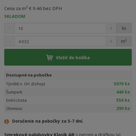
2
Cena za m
€ 9.46 bez DPH
SKLADOM
ks
2
m
Vložiť do košíka
Dostupné na pobočke
5070 ks
Týniště n. Orl. (Eshop)
440 ks
Šumperk
556 ks
Dolní Lhota
290 ks
Olomouc
Doručenie na pobočky za 5-7 dní.
Smrekové palubovky Klasik AB
s perom a drážkou sú