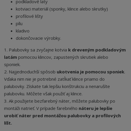
podkladové laty
kotviaci materiál (sponky, klince alebo skrutky)
profilové lišty
pílu
kladivo
dokončovacie výrobky.
1. Palubovky sa zvyčajne kotvia
k dreveným podkladovým
latám
pomocou klincov, zapustených skrutiek alebo
sponiek.
2. Najjednoduchší spôsob
ukotvenia je pomocou sponiek
.
Vďaka nim nie je potrebné zatĺkať klince priamo do
palubovky. Získate tak lepšiu konštrukciu a nenarušíte
palubovku. Môžete však použiť aj klince.
3. Ak použijete bezfarebný náter, môžete palubovky po
montáži natrieť. V prípade farebného
náteru je lepšie
urobiť náter pred montážou palubovky a profilových
líšt.