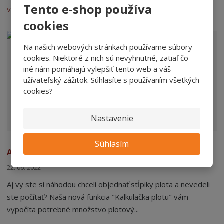
Tento e-shop používa
Viacej »
cookies
Na našich webových stránkach používame súbory
cookies. Niektoré z nich sú nevyhnutné, zatiaľ čo
iné nám pomáhajú vylepšiť tento web a váš
užívateľský zážitok. Súhlasíte s používaním všetkých
cookies?
Nastavenie
Súhlasím
Ako vypočítať potrebné ploty
22. 06. 2022
Aj vy ste si náhodou chceli objednať stĺpiky plota a nevedeli
ste počítať? Naša nová funkcia "Kalkulačka plotu" vám
vypočíta potrebné množstvo plotový...