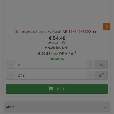
.
o
d
.
z
ď
a
Smrekovcové palubky Klasik AB 19×146×3000 mm
a
€ 54.49
l
cena za 1 Bal
š
j
€ 9.08
bez DPH
2
bez DPH / m
€ 20.56
í
SKLADOM
ú
ks
c
2
m
i
Kúpiť
Akcia