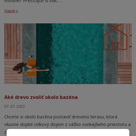
vhodné? Prečítajte si viac. ...
Viacej »
Aké drevo zvoliť okolo bazéna
07. 07. 2022
Chcete si okolo bazéna postaviť drevenú terasu, ktorá
vkusne doplní celkový dojem z vášho vonkajšieho priestoru a
zároveň sa na nej pri odchode z bazé...