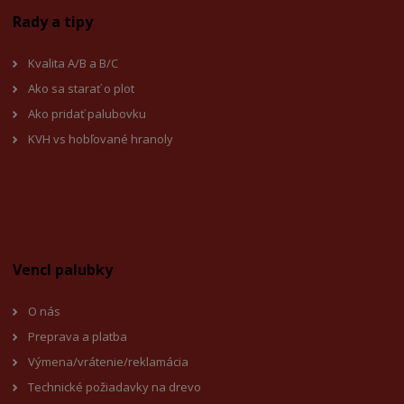
Rady a tipy
Kvalita A/B a B/C
Ako sa starať o plot
Ako pridať palubovku
KVH vs hobľované hranoly
Vencl palubky
O nás
Preprava a platba
Výmena/vrátenie/reklamácia
Technické požiadavky na drevo