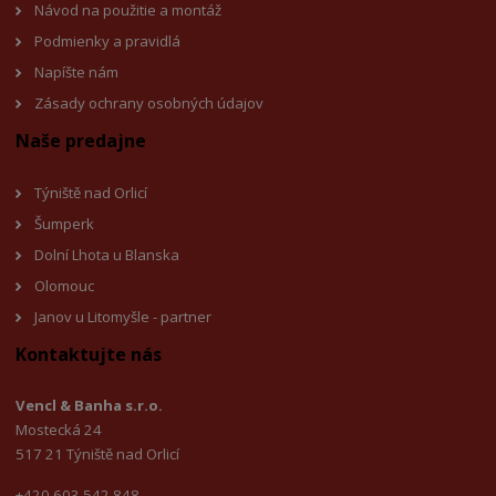
Návod na použitie a montáž
Podmienky a pravidlá
Napíšte nám
Zásady ochrany osobných údajov
Naše predajne
Týniště nad Orlicí
Šumperk
Dolní Lhota u Blanska
Olomouc
Janov u Litomyšle - partner
Kontaktujte nás
Vencl & Banha s.r.o.
Mostecká 24
517 21 Týniště nad Orlicí
+420 603 542 848