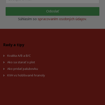
Odoslať
Súhlasím so
spracovaním osobných údajov
.
Rady a tipy
Kvalita A/B a B/C
Ako sa starať o plot
Ako pridať palubovku
KVH vs hobľované hranoly