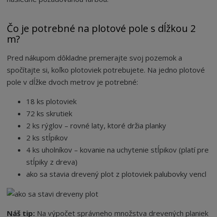
Čo je potrebné na plotové pole s dĺžkou 2
m?
Pred nákupom dôkladne premerajte svoj pozemok a
spočítajte si, koľko plotoviek potrebujete. Na jedno plotové
pole v dĺžke dvoch metrov je potrebné:
18 ks plotoviek
72 ks skrutiek
2 ks rýglov – rovné laty, ktoré držia planky
2 ks stĺpikov
4 ks uholníkov – kovanie na uchytenie stĺpikov (platí pre
stĺpiky z dreva)
ako sa stavia drevený plot z plotoviek palubovky vencl
Náš tip:
Na výpočet správneho množstva drevených planiek