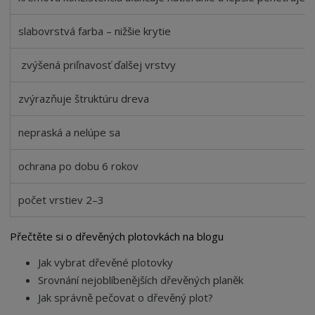
slabovrstvá farba – nižšie krytie
zvýšená priľnavosť ďalšej vrstvy
zvýrazňuje štruktúru dreva
nepraská a nelúpe sa
ochrana po dobu 6 rokov
počet vrstiev 2–3
Přečtěte si o dřevěných plotovkách na blogu
Jak vybrat dřevěné plotovky
Srovnání nejoblíbenějších dřevěných planěk
Jak správně pečovat o dřevěný plot?