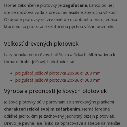
Horné zakončenie plotovky je
zaguľatené
. Ľahko po nej
stečie dažďová voda a drevo nenasiakne zbytočnú vlhkosť.
Ozdobné plotovky sú zrezané do ozdobného tvaru, vďaka
ktorému sa plot stane skutočnou pýchou vášho pozemku.
Veľkosť drevených plotoviek
Laty ponúkame v rôznych dĺžkach a šírkach. Alternatívou k
tomuto druhu jelšových plotoviek sú:
polguľatá jelšová plotovka 20x86x1200 mm
polguľatá jelšová plotovka 20x86x1000 mm
Výroba a prednosti jelšových plotoviek
Jelšové plotovky sú v porovnaní so smrekovými plankami
charakteristické svojim zafarbením
. Nemá farebne
odlišné jadro, čím je zachovaný jednotný dizajn plotoviek.
Drevo je pevné, ale ľahko sa opracováva a štiepe na menšie