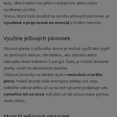
kusy. Dlhú tradíciu má jelša v rezbárstve alebo ručne
vyrábanej výrobe.
Drevo, ktoré bolo použité na výrobu jelšových plotoviek, je
vysušené a pripravené na montáž
a finálne natretie.
Využitie jelšových plotoviek
Plotové planky z jelšového dreva je možné využiť ako výplň
do plotových dielcov, ohradníkov, ako zástenu alebo
zábradlia okolo balkónov či pergol. Ďalej je možné drevené
planky využiť na ohraničenie bazéna.
Olšoové plotovky sú ideálne aj pre
renováciu starého
plotu
. Pokiaľ dostali vaše existujúce planky cez zimu
viditeľne zabrať alebo už sa na nich výrazne podpisuje vek,
vymeňte ich za nové
. Váš plot sa tak znova stane pýchou
okolo domu.
Montáž jelšových plotoviek