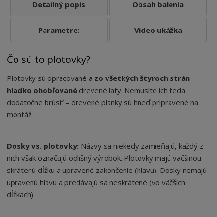
Detailný popis
Obsah balenia
Parametre:
Video ukážka
Čo sú to plotovky?
Plotovky sú opracované a
zo všetkých štyroch strán
hladko ohobľované
drevené laty. Nemusíte ich teda
dodatočne brúsiť – drevené planky sú hneď pripravené na
montáž.
Dosky vs. plotovky:
Názvy sa niekedy zamieňajú, každý z
nich však označujú odlišný výrobok. Plotovky majú väčšinou
skrátenú dĺžku a upravené zakončenie (hlavu). Dosky nemajú
upravenú hlavu a predávajú sa neskrátené (vo väčších
dĺžkach).