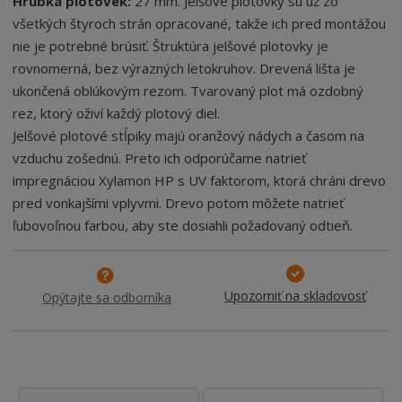
Hrúbka plotovek:
27 mm. Jelšové plotovky sú už zo
všetkých štyroch strán opracované, takže ich pred montážou
nie je potrebné brúsiť. Štruktúra jelšové plotovky je
rovnomerná, bez výrazných letokruhov. Drevená lišta je
ukončená oblúkovým rezom. Tvarovaný plot má ozdobný
rez, ktorý oživí každý plotový diel.
Jelšové plotové stĺpiky majú oranžový nádych a časom na
vzduchu zošednú. Preto ich odporúčame natrieť
impregnáciou Xylamon HP s UV faktorom, ktorá chráni drevo
pred vonkajšími vplyvmi. Drevo potom môžete natrieť
ľubovoľnou farbou, aby ste dosiahli požadovaný odtieň.
Upozorniť na skladovosť
Opýtajte sa odborníka