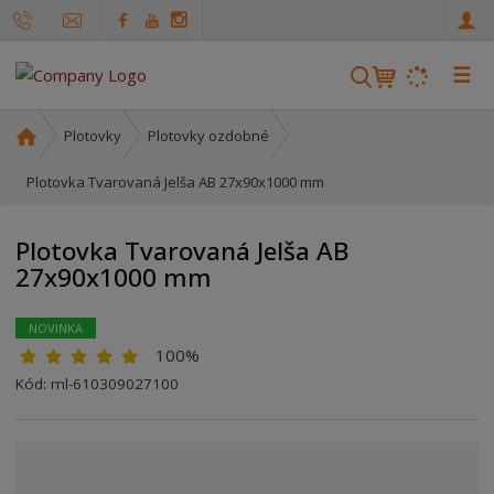
☰
V
y
h
Ú
Plotovky
Plotovky ozdobné
ľ
v
o
Plotovka Tvarovaná Jelša AB 27x90x1000 mm
a
d
d
n
á
Plotovka Tvarovaná Jelša AB
á
v
27x90x1000 mm
s
a
t
n
r
NOVINKA
i
a
100%
e
n
Kód:
ml-610309027100
a