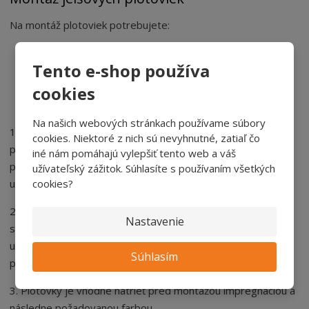
Na montáž plotoviek potrebujete:
aku vŕtačku alebo skrutkovač,
Tento e-shop používa
vodováhu,
špagát,
cookies
skrutky
.
Na našich webových stránkach používame súbory
1. Plotovky umiestňujeme
cca 5 cm nad terén
. Najskôr je
cookies. Niektoré z nich sú nevyhnutné, zatiaľ čo
potrebné
priskrutkovať koncové plotovky
. Potom k nim
iné nám pomáhajú vylepšiť tento web a váš
prirobte povrázok, ktorý slúži na správne výškové
užívateľský zážitok. Súhlasíte s používaním všetkých
cookies?
umiestnenie.
2. Nasleduje už štandardné skrutkovanie plotoviek pomocou
Nastavenie
skrutiek bez predvŕtania. Medzery medzi plotovkami si
určite sami podľa toho, aké požadujete zatienenie. Zvislosť
Súhlasím
plotoviek kontrolujte vodováhou.
3. Plotovky je vhodné natrieť pred montážou impregnáciou a
následne požadovanou farbou.