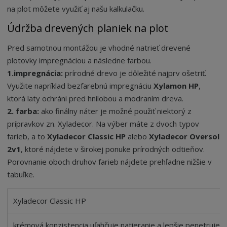
na plot môžete využiť aj našu kalkulačku.
Údržba drevených planiek na plot
Pred samotnou montážou je vhodné natrieť drevené
plotovky impregnáciou a následne farbou.
1.impregnácia:
prírodné drevo je dôležité najprv ošetriť.
Využite napríklad bezfarebnú impregnáciu
Xylamon HP
,
ktorá laty ochráni pred hnilobou a modraním dreva.
2. farba:
ako finálny náter je možné použiť niektorý z
prípravkov zn. Xyladecor. Na výber máte z dvoch typov
farieb, a to
Xyladecor Classic
HP
alebo
Xyladecor Oversol
2v1
, ktoré nájdete v širokej ponuke prírodných odtieňov.
Porovnanie oboch druhov farieb nájdete prehľadne nižšie v
tabuľke.
Xyladecor Classic HP
krémová konzistencia uľahčuje natieranie a lepšie penetruje