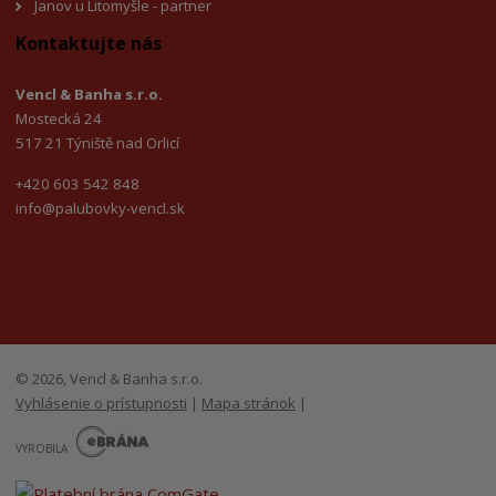
Janov u Litomyšle - partner
Kontaktujte nás
Vencl & Banha s.r.o.
Mostecká 24
517 21 Týniště nad Orlicí
+420 603 542 848
info@palubovky-vencl.sk
© 2026, Vencl & Banha s.r.o.
Vyhlásenie o prístupnosti
|
Mapa stránok
|
E
B
VYROBILA
R
Á
N