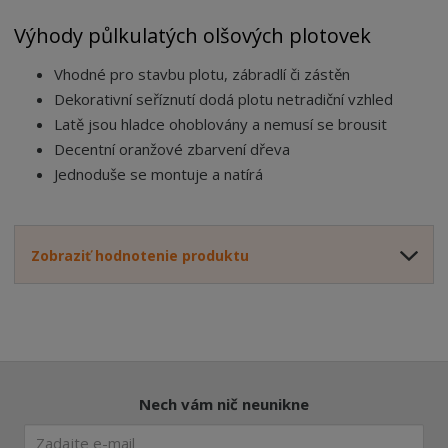
Výhody půlkulatých olšových plotovek
Vhodné pro stavbu plotu, zábradlí či zástěn
Dekorativní seříznutí dodá plotu netradiční vzhled
Latě jsou hladce ohoblovány a nemusí se brousit
Decentní oranžové zbarvení dřeva
Jednoduše se montuje a natírá
Zobraziť hodnotenie produktu
Nech vám nič neunikne