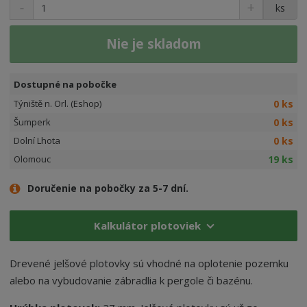
ks
Nie je skladom
Dostupné na pobočke
0 ks
Týniště n. Orl. (Eshop)
0 ks
Šumperk
0 ks
Dolní Lhota
19 ks
Olomouc
Doručenie na pobočky za 5-7 dní.
Kalkulátor plotoviek
Drevené jelšové plotovky sú vhodné na oplotenie pozemku
alebo na vybudovanie zábradlia k pergole či bazénu.