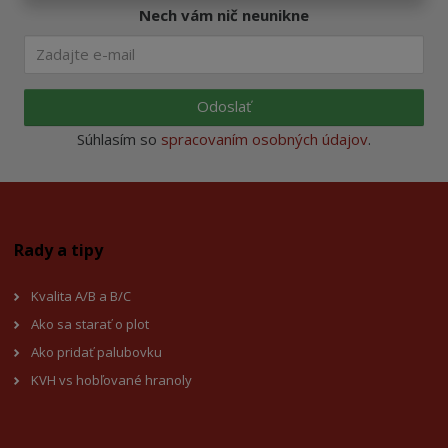
Nech vám nič neunikne
Odoslať
Súhlasím so
spracovaním osobných údajov
.
Rady a tipy
Kvalita A/B a B/C
Ako sa starať o plot
Ako pridať palubovku
KVH vs hobľované hranoly