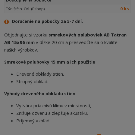
Dostupné na pobočke
0 ks
Týniště n. Orl. (Eshop)
Doručenie na pobočky za 5-7 dní.
Objednajte si vzorku
smrekových paluboviek AB Tatran
AB 15x96 mm
v dĺžke 20 cm a presvedčte sa o kvalite
našich výrobkov.
Smrekové palubovky 15 mm a ich použitie
Drevené obklady stien,
Stropný obklad.
Výhody dreveného obkladu stien
Vytvára priaznivú klímu v miestnosti,
Znižuje ozvenu a zlepšuje akustiku,
Príjemný vzhľad.