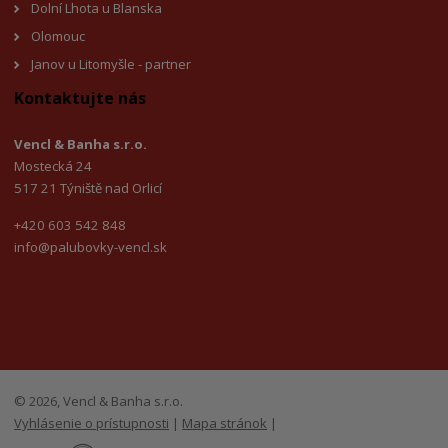
Dolní Lhota u Blanska
Olomouc
Janov u Litomyšle - partner
Kontaktujte nás
Vencl & Banha s.r.o.
Mostecká 24
517 21 Týniště nad Orlicí
+420 603 542 848
info@palubovky-vencl.sk
© 2026, Vencl & Banha s.r.o.
Vyhlásenie o prístupnosti
|
Mapa stránok
|