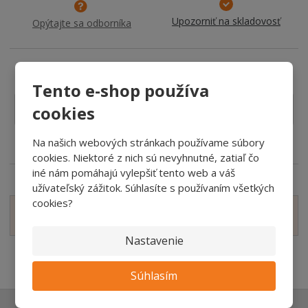
Upozorniť na skladovosť
Opýtajte sa odborníka
Tento e-shop používa
cookies
Detailný popis
Obsah balenia
Na našich webových stránkach používame súbory
Parametre:
cookies. Niektoré z nich sú nevyhnutné, zatiaľ čo
iné nám pomáhajú vylepšiť tento web a váš
užívateľský zážitok. Súhlasíte s používaním všetkých
cookies?
Zobraziť hodnotenie produktu
Nastavenie
Súhlasím