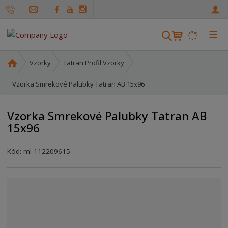
☰
V
y
h
Ú
Vzorky
Tatran Profil Vzorky
ľ
v
o
Vzorka Smrekové Palubky Tatran AB 15x96
a
d
d
n
á
Vzorka Smrekové Palubky Tatran AB
á
v
15x96
s
a
t
n
r
Kód:
ml-112209615
i
a
e
n
a