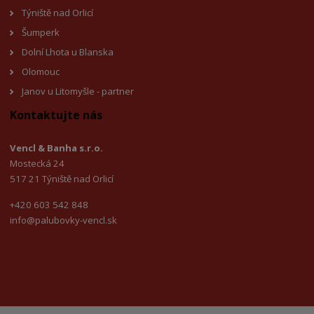
Týniště nad Orlicí
Šumperk
Dolní Lhota u Blanska
Olomouc
Janov u Litomyšle - partner
Kontaktujte nás
Vencl & Banha s.r.o.
Mostecká 24
517 21 Týniště nad Orlicí
+420 603 542 848
info@palubovky-vencl.sk