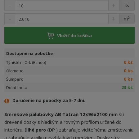
ks
2
m
Vložiť do košíka
Dostupné na pobočke
0 ks
Týniště n. Orl. (Eshop)
0 ks
Olomouc
0 ks
Šumperk
23 ks
Dolní Lhota
Doručenie na pobočky za 5-7 dní.
Smrekové palubovky AB Tatran 12x96x2100 mm
sú
drevené dosky s hladkým a rovným profilom určené do
interiéru.
) zabraňuje viditeľnému zmršťovaniu
Dlhé pero (DP
a zabraňuje vzniku nevzhľadných medzier
Dosky sú v
.