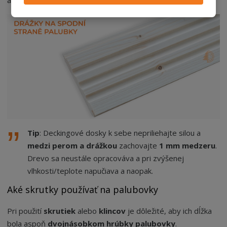
aby boli
stabilné a ned
ochádzalo k ich
deformácii.
Tip
: Deckingové dosky k sebe nepriliehajte silou a
medzi perom a drážkou
zachovajte
1 mm medzeru
.
Drevo sa neustále opracováva a pri zvýšenej
vlhkosti/teplote napučiava a naopak.
Aké skrutky používať na palubovky
Pri použití
skrutiek
alebo
klincov
je dôležité, aby ich dĺžka
bola aspoň
dvojnásobkom hrúbky palubovky
.