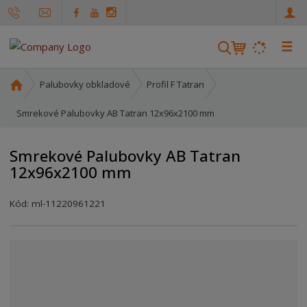
☰
V
y
h
Ú
Palubovky obkladové
Profil F Tatran
ľ
v
o
Smrekové Palubovky AB Tatran 12x96x2100 mm
a
d
d
n
á
Smrekové Palubovky AB Tatran
á
v
12x96x2100 mm
s
a
t
n
r
Kód:
ml-11220961221
i
a
e
n
a