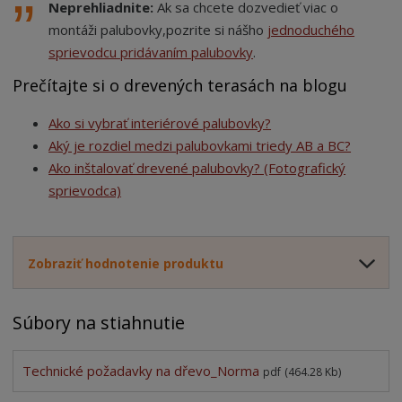
Neprehliadnite:
Ak sa chcete dozvedieť viac o
montáži palubovky,
pozrite si nášho
jednoduchého
sprievodcu pridávaním palubovky
.
Prečítajte si o drevených terasách na blogu
Ako si vybrať interiérové palubovky?
Aký je rozdiel medzi palubovkami triedy AB a BC?
Ako inštalovať drevené palubovky? (Fotografický
sprievodca)
Zobraziť hodnotenie produktu
Súbory na stiahnutie
Technické požadavky na dřevo_Norma
pdf
(464.28 Kb)