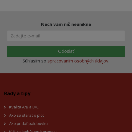
Nech vám nič neunikne
Odoslať
Súhlasím so
spracovaním osobných údajov
.
Rady a tipy
Kvalita A/B a B/C
Ako sa starať o plot
Ako pridať palubovku
KVH vs hobľované hranoly