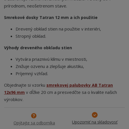
prírodnom, neošetrenom stave.
Smrekové dosky Tatran 12 mm a ich použitie
Drevený obklad stien na použitie v interiéri,
Stropný obklad.
Výhody dreveného obkladu stien
Vytvára priaznivú klímu v miestnosti,
Znižuje ozvenu a zlepšuje akustiku,
Príjemný vzhľad.
Objednajte si vzorku
smrekovej palubovky AB Tatran
v dĺžke 20 cm a presvedčte sa o kvalite našich
12x96 mm
výrobkov.
Upozorniť na skladovosť
Opýtajte sa odborníka