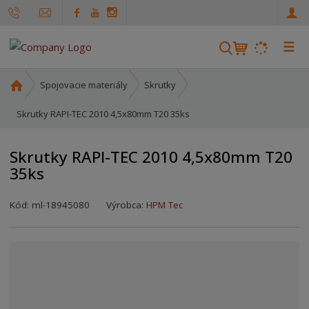
☰
V
y
h
Ú
Spojovacie materiály
Skrutky
ľ
v
o
Skrutky RAPI-TEC 2010 4,5x80mm T20 35ks
a
d
d
n
á
Skrutky RAPI-TEC 2010 4,5x80mm T20
á
v
35ks
s
a
t
n
r
Kód:
ml-18945080
Výrobca:
HPM Tec
i
a
e
n
a