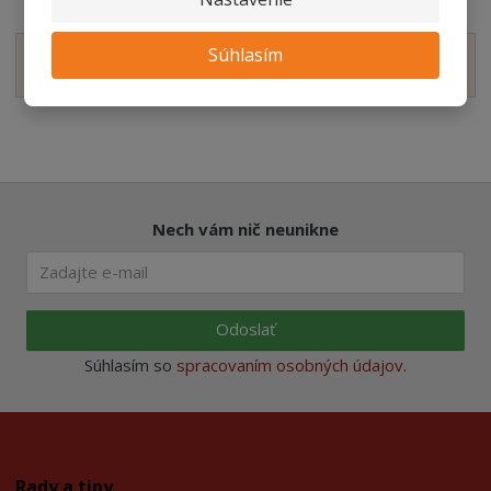
Súhlasím
Zobraziť hodnotenie produktu
Nech vám nič neunikne
Odoslať
Súhlasím so
spracovaním osobných údajov
.
Rady a tipy