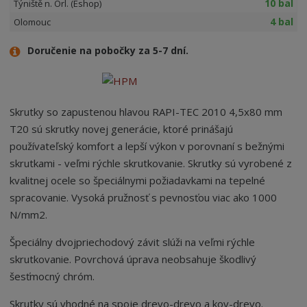
10 bal
Týniště n. Orl. (Eshop)
4 bal
Olomouc
Doručenie na pobočky za 5-7 dní.
Skrutky so zapustenou hlavou RAPI-TEC 2010 4,5x80 mm
T20 sú skrutky novej generácie, ktoré prinášajú
používateľský komfort a lepší výkon v porovnaní s bežnými
skrutkami - veľmi rýchle skrutkovanie. Skrutky sú vyrobené z
kvalitnej ocele so špeciálnymi požiadavkami na tepelné
spracovanie. Vysoká pružnosť s pevnosťou viac ako 1000
N/mm2.
Špeciálny dvojpriechodový závit slúži na veľmi rýchle
skrutkovanie. Povrchová úprava neobsahuje škodlivý
šesťmocný chróm.
Skrutky sú vhodné na spoje drevo-drevo a kov-drevo.