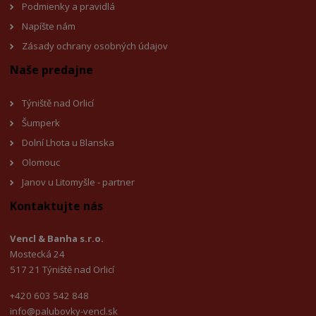
Podmienky a pravidlá
Napíšte nám
Zásady ochrany osobných údajov
Naše predajne
Týniště nad Orlicí
Šumperk
Dolní Lhota u Blanska
Olomouc
Janov u Litomyšle - partner
Kontaktujte nás
Vencl & Banha s.r.o.
Mostecká 24
517 21 Týniště nad Orlicí
+420 603 542 848
info@palubovky-vencl.sk