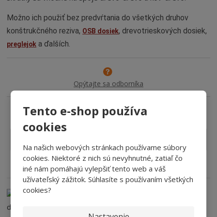
Možno ich použiť bez predvŕtania do všetkých druhov
konštrukčného reziva,
, drevotrieskových dosiek,
OSB dosiek
a ďalších.
preglejok
Opýtajte sa odborníka
Tento e-shop používa
cookies
Detailný popis
Obsah balenia
Na našich webových stránkach používame súbory
cookies. Niektoré z nich sú nevyhnutné, zatiaľ čo
Parametre:
iné nám pomáhajú vylepšiť tento web a váš
užívateľský zážitok. Súhlasíte s používaním všetkých
cookies?
Nastavenie