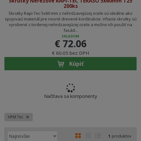
Skrutky Nerezové RAPI-TEC TERASO 5x60mm T25
200ks
Skrutky Rapi-Tec 5x60 mm z nehrdzavejúcej ocele sú ideálne ako
spojovací materiál pre nosné drevené konštrukcie. Vŕtacie skrutky sú
vyrobené z tvrdenej nehrdzavejúcej ocele a možno ich použiť na
fasád...
SKLADOM
€ 72.06
€ 60.05 bez DPH
Kúpiť
Načítava sa komponenty
HPM Tec
R
O
T
R
1
produktov
a