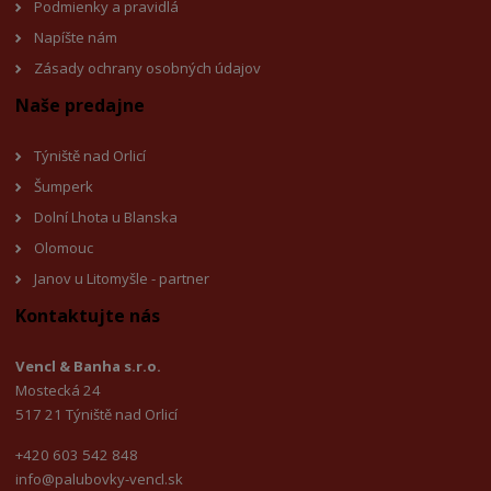
Podmienky a pravidlá
Napíšte nám
Zásady ochrany osobných údajov
Naše predajne
Týniště nad Orlicí
Šumperk
Dolní Lhota u Blanska
Olomouc
Janov u Litomyšle - partner
Kontaktujte nás
Vencl & Banha s.r.o.
Mostecká 24
517 21 Týniště nad Orlicí
+420 603 542 848
info@palubovky-vencl.sk