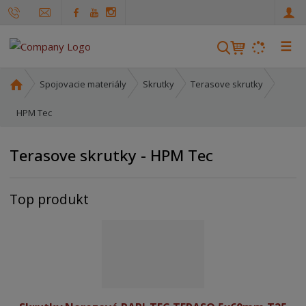
☰
V
y
h
Ú
Spojovacie materiály
Skrutky
Terasove skrutky
ľ
v
o
HPM Tec
a
d
d
n
á
Terasove skrutky - HPM Tec
á
v
s
a
t
Top produkt
n
r
i
a
e
n
a