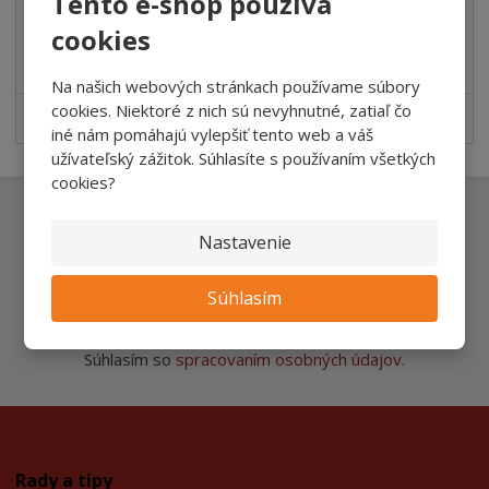
Tento e-shop používa
cookies
Kúpiť
Na našich webových stránkach používame súbory
cookies. Niektoré z nich sú nevyhnutné, zatiaľ čo
SKLADOM
iné nám pomáhajú vylepšiť tento web a váš
užívateľský zážitok. Súhlasíte s používaním všetkých
cookies?
Nech vám nič neunikne
Nastavenie
Súhlasím
Odoslať
Súhlasím so
spracovaním osobných údajov
.
Rady a tipy