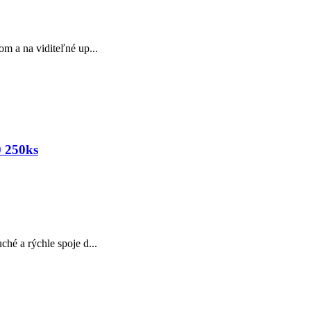
m a na viditeľné up...
 250ks
hé a rýchle spoje d...