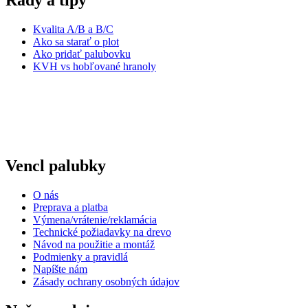
Rady a tipy
Kvalita A/B a B/C
Ako sa starať o plot
Ako pridať palubovku
KVH vs hobľované hranoly
Vencl palubky
O nás
Preprava a platba
Výmena/vrátenie/reklamácia
Technické požiadavky na drevo
Návod na použitie a montáž
Podmienky a pravidlá
Napíšte nám
Zásady ochrany osobných údajov