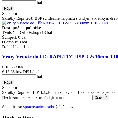
bal
Kúpiť
Skladom
Skrutky Rapi-tec® BSP sú ideálne na prácu s tvrdým a krehkým drevo
Dostupné na pobočke
Týniště n. Orl. (Eshop)
13 bal
Šumperk
0 bal
Olomouc
3 bal
Dolní Lhota
1 bal
Vruty Vŕtacie do Líšt RAPI-TEC BSP 3,2x30mm T10
€ 16.63
/ Ks
€ 13.86 bez DPH
/ bal
bal
Kúpiť
Skladom
Skrutky Rapi-tec BSP 3,2x30 mm s hlavou T10 sú ideálne na jednoduc
Nech vám nič neunikne
Odoslať
Súhlasím so
spracovaním osobných údajov
.