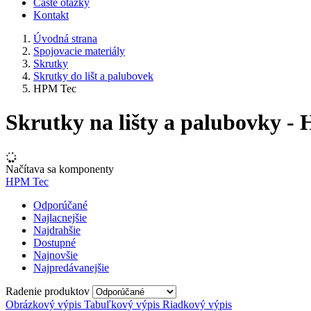
Časté otázky
Kontakt
Úvodná strana
Spojovacie materiály
Skrutky
Skrutky do lišt a palubovek
HPM Tec
Skrutky na lišty a palubovky -
Načítava sa komponenty
HPM Tec
Odporúčané
Najlacnejšie
Najdrahšie
Dostupné
Najnovšie
Najpredávanejšie
Radenie produktov
Obrázkový výpis
Tabuľkový výpis
Riadkový výpis