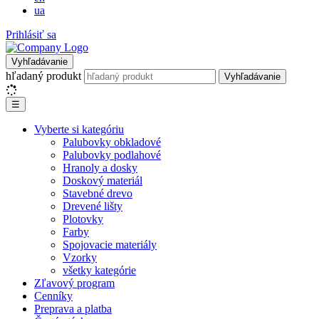
ua
Prihlásiť sa
Vyhľadávanie
hľadaný produkt
Vyhľadávanie
☰
Vyberte si kategóriu
Palubovky obkladové
Palubovky podlahové
Hranoly a dosky
Doskový materiál
Stavebné drevo
Drevené lišty
Plotovky
Farby
Spojovacie materiály
Vzorky
všetky kategórie
Zľavový program
Cenníky
Preprava a platba