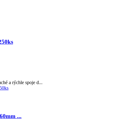
250ks
hé a rýchle spoje d...
x60mm ...