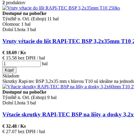
2
produktov
Dostupné na pobočke
Týniště n. Orl. (Eshop)
11 bal
Olomouc
1 bal
Dolní Lhota
3 bal
Vruty vŕtacie do líšt RAPI-TEC BSP 3,2x35mm T10 
€ 18.69
/ Ks
€ 15.58 bez DPH
/ bal
bal
Kúpiť
Skladom
Skrutky Rapi-tec BSP 3,2x35 mm s hlavou T10 sú ideálne na jednoduc
Dostupné na pobočke
Týniště n. Orl. (Eshop)
9 bal
Dolní Lhota
3 bal
Vŕtacie skrutky RAPI-TEC BSP na lišty a dosky 3,2
€ 32.48
/ Ks
€ 27.07 bez DPH
/ bal