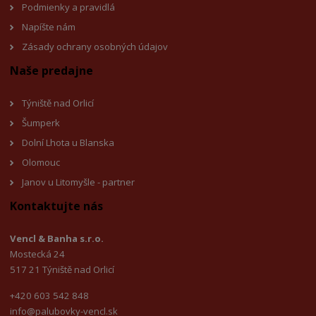
Podmienky a pravidlá
Napíšte nám
Zásady ochrany osobných údajov
Naše predajne
Týniště nad Orlicí
Šumperk
Dolní Lhota u Blanska
Olomouc
Janov u Litomyšle - partner
Kontaktujte nás
Vencl & Banha s.r.o.
Mostecká 24
517 21 Týniště nad Orlicí
+420 603 542 848
info@palubovky-vencl.sk