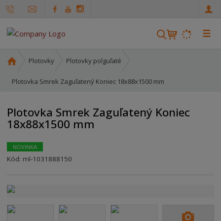
☰
V
y
h
Ú
Plotovky
Plotovky polguľaté
ľ
v
o
Plotovka Smrek Zaguľatený Koniec 18x88x1500 mm
a
d
d
n
á
Plotovka Smrek Zaguľatený Koniec
á
v
18x88x1500 mm
s
a
t
n
r
NOVINKA
i
a
Kód:
ml-1031888150
e
n
a