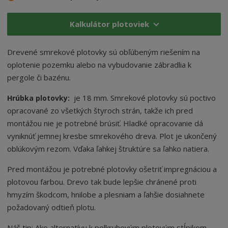
Kalkulátor plotoviek
Drevené smrekové plotovky sú obľúbeným riešením na
oplotenie pozemku alebo na vybudovanie zábradlia k
pergole či bazénu.
je 18 mm. Smrekové plotovky sú poctivo
Hrúbka plotovky:
opracované zo všetkých štyroch strán, takže ich pred
montážou nie je potrebné brúsiť. Hladké opracovanie dá
vyniknúť jemnej kresbe smrekového dreva. Plot je ukončený
oblúkovým rezom. Vďaka ľahkej štruktúre sa ľahko natiera.
Pred montážou je potrebné plotovky ošetriť impregnáciou a
plotovou farbou. Drevo tak bude lepšie chránené proti
hmyzím škodcom, hnilobe a plesniam a ľahšie dosiahnete
požadovaný odtieň plotu.
Náš tip: Ako alternatívu k polkruhovým plotovým stĺpikom