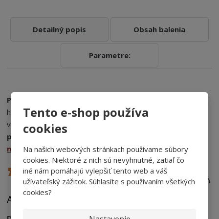
Detailný popis
Obsah balenia
Parametre:
Plotové lamely
, známe aj ako
hladké lamely
, sú hladko
Tento e-shop používa
hobľované
plotové lamely
vhodné na stavbu plotov a
vytváranie
drevených plotových panelov
.
Drevené
cookies
plotové lamely
sú priskrutkované k
vodorovnému
nosníku -
drážke
.
Na našich webových stránkach používame súbory
cookies. Niektoré z nich sú nevyhnutné, zatiaľ čo
Odporúčame
.
Dosky
potom môžete natrieť
iné nám pomáhajú vylepšiť tento web a váš
ľubovoľnou
farbou
, aby ste dosiahli požadovaný odtieň.
užívateľský zážitok. Súhlasíte s používaním všetkých
cookies?
Ako ploty balíme
Drevené ploty
balíme do
strečovej a bublinkovej fólie
.
Nastavenie