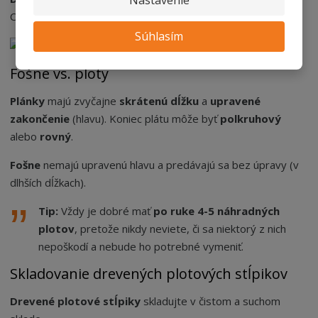
Celé balenie je utiahnuté PVC páskou.
Súhlasím
Fošne vs. ploty
Plánky
majú zvyčajne
skrátenú dĺžku
a
upravené
zakončenie
(hlavu). Koniec plátu môže byť
polkruhový
alebo
rovný
.
Fošne
nemajú upravenú hlavu a predávajú sa bez úpravy (v
dlhších dĺžkach).
Tip:
Vždy je dobré mať
po ruke 4-5 náhradných
plotov
, pretože nikdy neviete, či sa niektorý z nich
nepoškodí a nebude ho potrebné vymeniť.
Skladovanie drevených plotových stĺpikov
Drevené plotové stĺpiky
skladujte v čistom a suchom