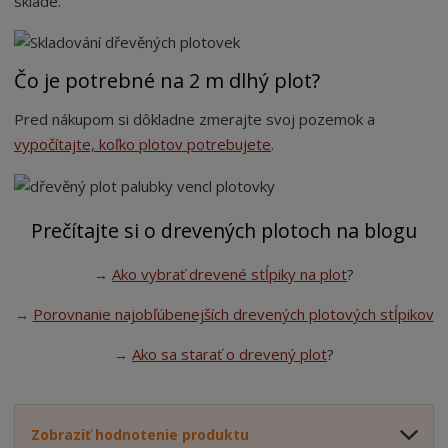
sklade.
Čo je potrebné na 2 m dlhý plot?
Pred nákupom si dôkladne zmerajte svoj pozemok a
vypočítajte, koľko plotov potrebujete
.
Prečítajte si o drevených plotoch na blogu
Ako vybrať drevené stĺpiky na plot
?
→
Porovnanie najobľúbenejších drevených plotových stĺpikov
→
Ako sa starať o drevený plot
?
→
Zobraziť hodnotenie produktu