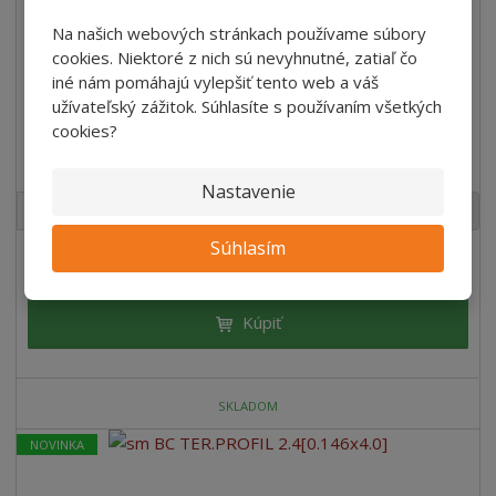
Na našich webových stránkach používame súbory
cookies. Niektoré z nich sú nevyhnutné, zatiaľ čo
iné nám pomáhajú vylepšiť tento web a váš
užívateľský zážitok. Súhlasíte s používaním všetkých
cookies?
Smrekové Terasy AB 24x146x4000mm
Nastavenie
2
m
ks
Súhlasím
€ 62.17
/ Bal
€ 10.36 bez DPH
/ ks
Kúpiť
SKLADOM
NOVINKA