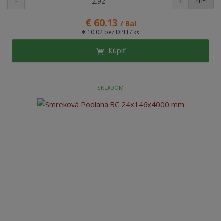
m
ks
€ 60.13
/ Bal
€ 10.02 bez DPH
/ ks
Kúpiť
SKLADOM