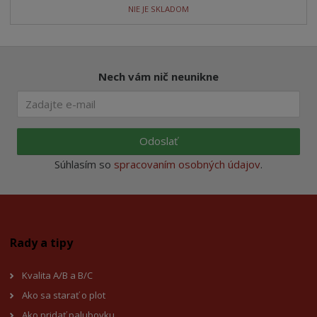
NIE JE SKLADOM
Nech vám nič neunikne
Odoslať
Súhlasím so
spracovaním osobných údajov
.
Rady a tipy
Kvalita A/B a B/C
Ako sa starať o plot
Ako pridať palubovku