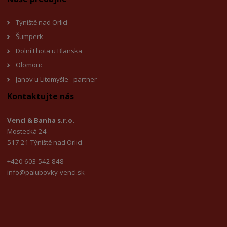
Týniště nad Orlicí
Šumperk
Dolní Lhota u Blanska
Olomouc
Janov u Litomyšle - partner
Kontaktujte nás
Vencl & Banha s.r.o.
Mostecká 24
517 21 Týniště nad Orlicí
+420 603 542 848
info@palubovky-vencl.sk