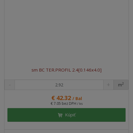
sm BC TER.PROFIL 2.4[0.146x4.0]
2
m
ks
€ 42.32
/ Bal
€ 7.05 bez DPH
/ ks
Kúpiť