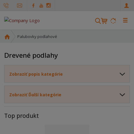
☰
V
y
h
Ú
Palubovky podlahové
ľ
v
o
a
Drevené podlahy
d
d
n
á
á
v
Zobraziť popis kategórie
s
a
t
n
r
i
Zobraziť Ďalší kategórie
a
n
e
a
Top produkt